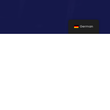
German
Lass uns in Kontakt bleiben
Messianisch. Jüdisch.
Relevant. – Wir halten dich